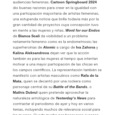
audiencias femeninas.
Cartoon Springboard 2024
dio buenas razones para creer en la igualdad con
una participación mayoritaria de artistas femeninas,
una estupenda noticia que brilla todavía más por la
gran cantidad de proyectos cuya concepción tuvo
en mente a las mujeres y niñas.
Word for our Endos
de
da visibilidad a un problema
Bianca
Scali
netamente femenino como es la endometriosis; las
superheroínas de
a cargo de
y
Atomic
Iva Zahova
dejan ver que la acción
Kalina
Aleksandrova
también es para las mujeres al tiempo que intentan
motivar a una mayor participación de las chicas en
los campos científicos. La representación también se
manifestó con artistas masculinos como
Rafa de la
, quien se decantó por una rockera como
Mata
personaje central de su
, o
Battle of the Bands
quien pretende aprovechar la
Mathis
Dubrul
naturaleza antológica de
para
Yesterday’s News
contrastar el periodismo de ayer y hoy en varios
temas, incluyendo muchos de relevancia social para
las mujeres. Queda mucho por hacer pero sucesos