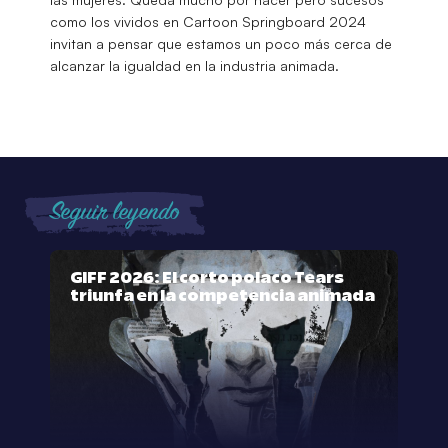
como los vividos en Cartoon Springboard 2024
invitan a pensar que estamos un poco más cerca de
alcanzar la igualdad en la industria animada.
Seguir leyendo
GIFF 2026: El corto polaco Tears
triunfa en la competencia animada