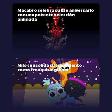
Macabro celebra su 25º aniversario
con una potente selección
animada
Milo consolida su crecimiento
como franquicia global