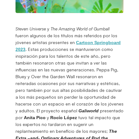
Steven Universe
y
The Amazing World of Gumball
fueron algunos de los títulos más referidos por los
jóvenes artistas presentes en
Cartoon Springboard
. Estas producciones se mantuvieron como
2023
inspiración para los talentos de este año, pero
también resonaron otras que invitan a ver las
influencias en las nuevas generaciones. Peppa Pig,
Bluey y Over the Garden Wall resonaron en
reiteradas ocasiones por sus narrativas y estéticas,
pero también por sus altas posibilidades de cautivar
a los más pequeños sin perder la oportunidad de
hacerse con un espacio en el corazón de los jóvenes
y adultos. El proyecto español
presentado
Galiworld
por
y
tuvo tal impacto que
Anita
Pico
Rocío
López
los expertos no tardaron en sugerir un
replanteamiento en beneficio de los mayores;
The
Extra –and- Ordinary Adventures of Pod the