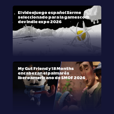
El videojuego español Xerme
seleccionado para la gamescom
dev indie expo 2026
My Gut Friend y 18 Months
encabezan el palmarés
iberoamericano de SMOF 2026