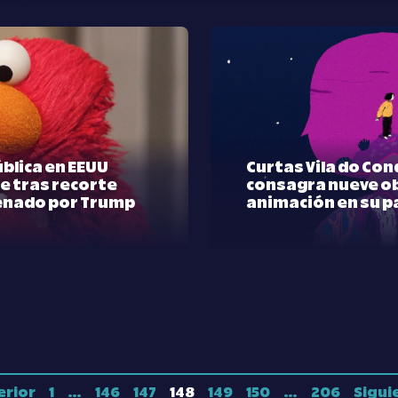
blica en EEUU
Curtas Vila do Con
e tras recorte
consagra nueve o
enado por Trump
animación en su 
erior
1
…
146
147
148
149
150
…
206
Sigui