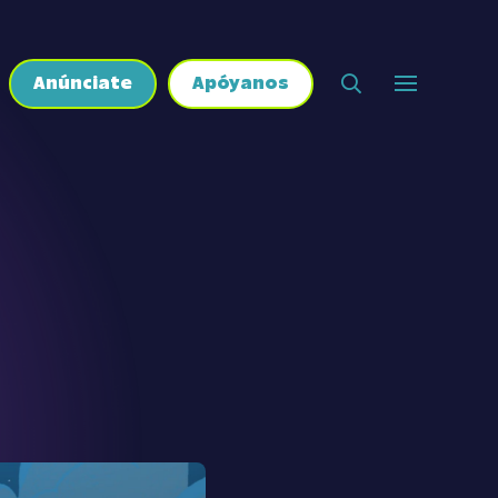
Anúnciate
Apóyanos