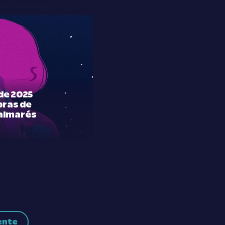
de 2025
bras de
palmarés
ente