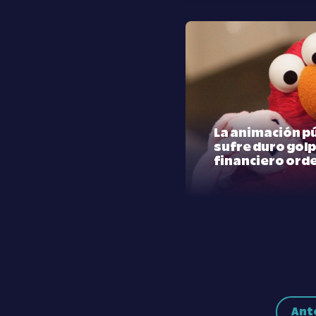
La animación pú
sufre duro golp
financiero ord
Ant