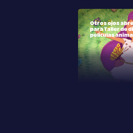
Otros ojos abre
para Taller de 
películas anim