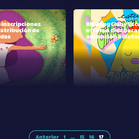
 inscripciones
Bit Bang Club y Esc
distribución de
ofrecen diez beca
adas
animación a dista
Anterior
1
…
15
16
17