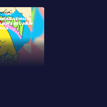
uela Da Vinci
s para estudiar
ncia