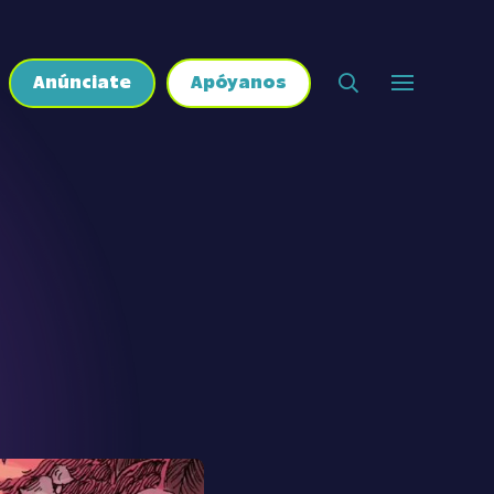
Anúnciate
Apóyanos