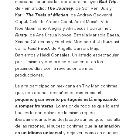
mexicanas anunciadas por ahora incluyen
,
Bad Trip
de Flem Studio;
, de Sof, Ren, Juls y
The Journey
Karli;
, de Andrew Geovanni
The Trials of Mictlan
Cupul, Celeste Araceli Canal, Aaxel Moisés Vidal,
Noe Maximiliano Alegría y Alin Jesús Hourruitiner;
, de Ana Úrsula Novoa, Estrella Marisola Baeza,
Rusty
Ximena Cárdenas y Estefanía Montserrat Uh Ruiz; así
como
, de Angello Barzón, Majo
Fast Food
Barrientos y Heidi González. Un listado espectacular
por sí mismo y que promete aumentar en los
próximos días con la revelación de más
producciones.
La alta participación mexicana en Tiny Man confirma
que, con apenas dos años de existencia,
el
pequeño gran evento portugués está empezando
. Lo mejor de todo es que lo está
a romper fronteras
haciendo con países de la misma región
iberoamericana. Más destacado aún es que, más allá
de las razones, el suceso confirma que
la animación
y deja ver, como en muchas
es un idioma universal