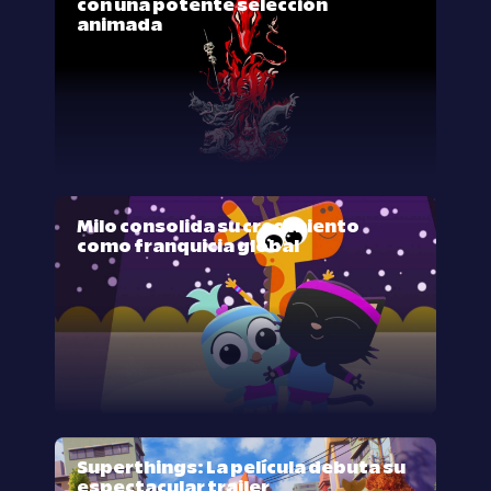
con una potente selección
animada
Milo consolida su crecimiento
como franquicia global
Superthings: La película debuta su
espectacular trailer