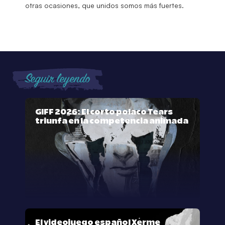
otras ocasiones, que unidos somos más fuertes.
Seguir leyendo
GIFF 2026: El corto polaco Tears
triunfa en la competencia animada
El videojuego español Xerme