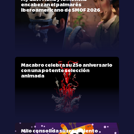
encabezan el palmarés
iberoamericano de SMOF 2026
Macabro celebra su 25º aniversario
con una potente selección
animada
Milo consolida su crecimiento