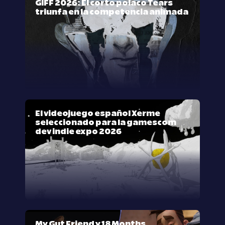
GIFF 2026: El corto polaco Tears
triunfa en la competencia animada
El videojuego español Xerme
seleccionado para la gamescom
dev indie expo 2026
My Gut Friend y 18 Months