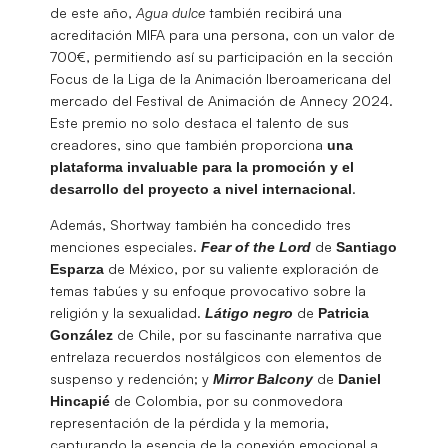
de este año,
Agua dulce
también recibirá una
acreditación MIFA para una persona, con un valor de
700€, permitiendo así su participación en la sección
Focus de la Liga de la Animación Iberoamericana del
mercado del Festival de Animación de Annecy 2024.
Este premio no solo destaca el talento de sus
creadores, sino que también proporciona
una
plataforma invaluable para la promoción y el
.
desarrollo del proyecto a nivel internacional
Además, Shortway también ha concedido tres
menciones especiales.
de
Fear of the Lord
Santiago
de México, por su valiente exploración de
Esparza
temas tabúes y su enfoque provocativo sobre la
religión y la sexualidad.
de
Látigo
negro
Patricia
de Chile, por su fascinante narrativa que
González
entrelaza recuerdos nostálgicos con elementos de
suspenso y redención; y
de
Mirror Balcony
Daniel
de Colombia, por su conmovedora
Hincapié
representación de la pérdida y la memoria,
capturando la esencia de la conexión emocional a