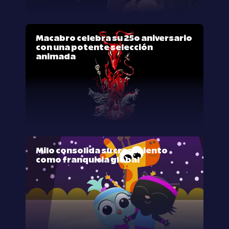
Macabro celebra su 25º aniversario
con una potente selección
animada
Milo consolida su crecimiento
como franquicia global