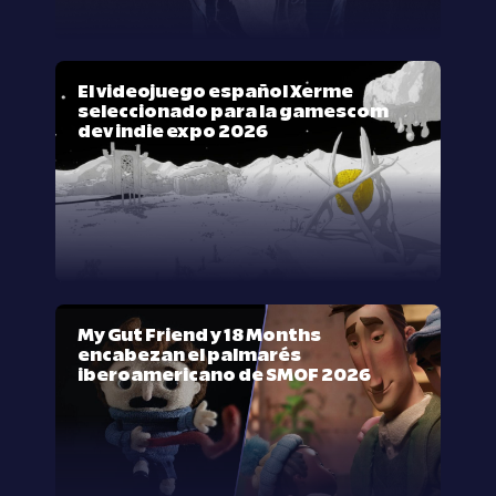
El videojuego español Xerme
seleccionado para la gamescom
dev indie expo 2026
My Gut Friend y 18 Months
encabezan el palmarés
iberoamericano de SMOF 2026