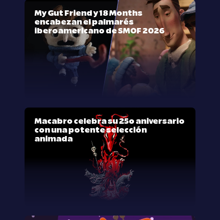
My Gut Friend y 18 Months
encabezan el palmarés
iberoamericano de SMOF 2026
Macabro celebra su 25º aniversario
con una potente selección
animada