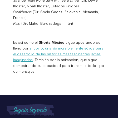
Stranger than Rotterdam with Sara Driver
(Dir. Lewie
Kloster, Noah Kloster, Estados Unidos)
Steakhouse
(Dir. Špela Čadez, Eslovenia, Alemania,
Francia)
Rain
(Dir. Mahdi Barqzadegan, Irán)
Es así como el
sigue apostando de
Shorts México
lleno por
el corto, una vía increíblemente sólida para
el desarrollo de las historias más fascinantes jamás
imaginadas
. También por la animación, que sigue
demostrando su capacidad para transmitir todo tipo
de mensajes.
Seguir leyendo