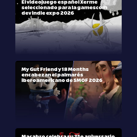
El videojuego español Xerme
seleccionado para la gamescom
dev indie expo 2026
My Gut Friend y 18 Months
encabezan el palmarés
iberoamericano de SMOF 2026
Macabro celebra su 25º aniversario