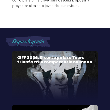
como plataforma clave para descubrir, apoyar y
proyectar el talento joven del audiovisual.
Seguir leyendo
GIFF 2026: El corto polaco Tears
triunfa en la competencia animada