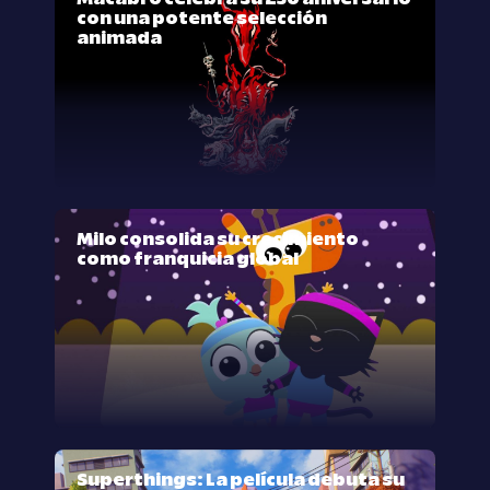
con una potente selección
animada
Milo consolida su crecimiento
como franquicia global
Superthings: La película debuta su