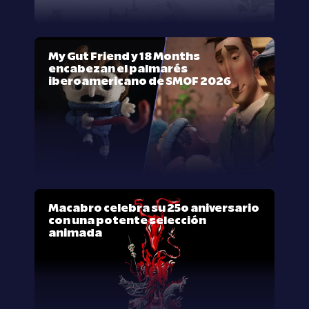
My Gut Friend y 18 Months
encabezan el palmarés
iberoamericano de SMOF 2026
Macabro celebra su 25º aniversario
con una potente selección
animada