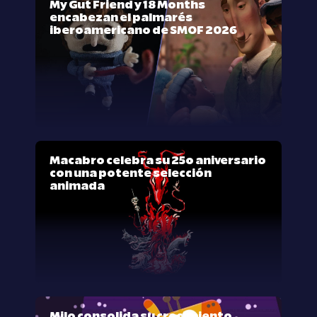
My Gut Friend y 18 Months
encabezan el palmarés
iberoamericano de SMOF 2026
Macabro celebra su 25º aniversario
con una potente selección
animada
Milo consolida su crecimiento