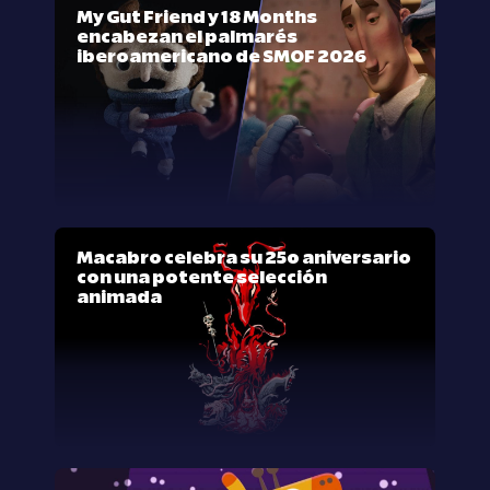
My Gut Friend y 18 Months
encabezan el palmarés
iberoamericano de SMOF 2026
Macabro celebra su 25º aniversario
con una potente selección
animada