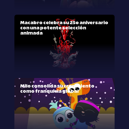
Macabro celebra su 25º aniversario
con una potente selección
animada
Milo consolida su crecimiento
como franquicia global