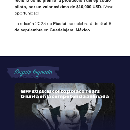
recibirá como premio la producción del episodio
. ¡Vaya
piloto, por un valor máximo de $10,000 USD
oportunidad!
La edición 2023 de
se celebrará del
Pixelatl
5 al 9
en
,
.
de septiembre
Guadalajara
México
Seguir leyendo
GIFF 2026: El corto polaco Tears
triunfa en la competencia animada