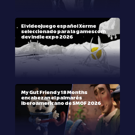
El videojuego español Xerme
seleccionado para la gamescom
dev indie expo 2026
My Gut Friend y 18 Months
encabezan el palmarés
iberoamericano de SMOF 2026