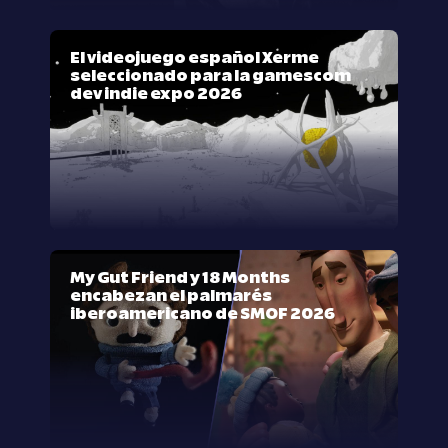
El videojuego español Xerme
seleccionado para la gamescom
dev indie expo 2026
My Gut Friend y 18 Months
encabezan el palmarés
iberoamericano de SMOF 2026