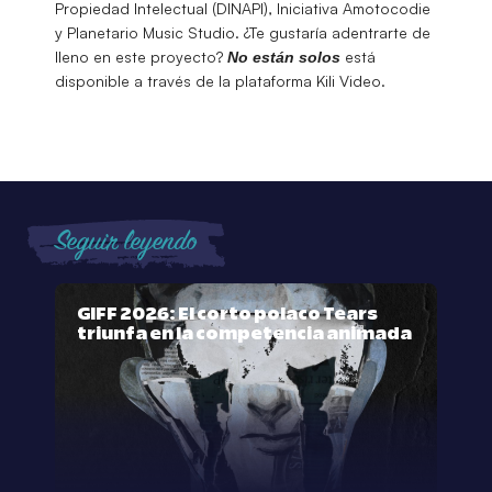
Propiedad Intelectual (DINAPI), Iniciativa Amotocodie
y Planetario Music Studio. ¿Te gustaría adentrarte de
lleno en este proyecto?
está
No están solos
disponible a través de la plataforma Kili Video.
Seguir leyendo
GIFF 2026: El corto polaco Tears
triunfa en la competencia animada