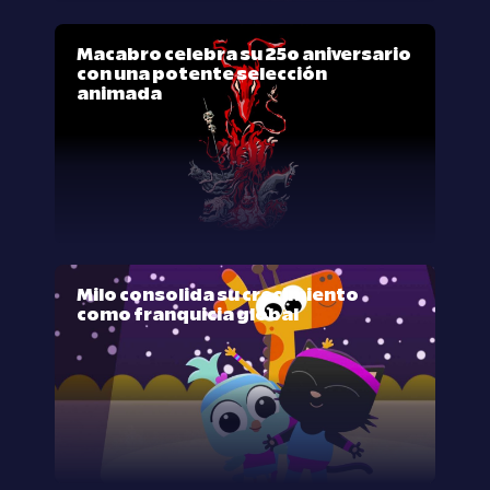
Macabro celebra su 25º aniversario
con una potente selección
animada
Milo consolida su crecimiento
como franquicia global