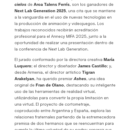
de
, son los ganadores de
cielos
Aroa
Talens
Ferrís
, una cita que se mantiene
Next Lab Generation 2025
a la vanguardia en el uso de nuevas tecnologías en
la producción de animación y videojuegos. Los
trabajos reconocidos recibirán acreditación
profesional para el Annecy MIFA 2025, junto a la
oportunidad de realizar una presentación dentro de
la conferencia de Next Lab Generation.
El jurado conformado por la directora creativa
María
; el director y diseñador
; y,
Luquero
James
Castillo
desde Armenia, el director artístico
Tigran
, ha querido premiar
, una idea
Arakelyan
Ashes
original de
, destacando su inteligente
Fran de Olano
uso de las herramientas de realidad virtual,
utilizándolas para convertir la propia limitación en
una virtud. El proyecto de cortometraje,
coproducido entre Argentina y España, explora las
relaciones fraternales partiendo de la estremecedora
premisa de dos hermanos que se reencuentran para
cumplir la última voluntad de su padre: esparcir sus