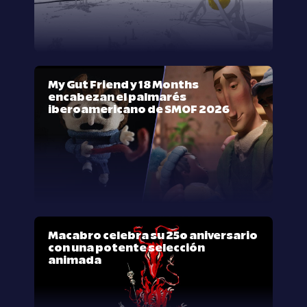
My Gut Friend y 18 Months
encabezan el palmarés
iberoamericano de SMOF 2026
Macabro celebra su 25º aniversario
con una potente selección
animada