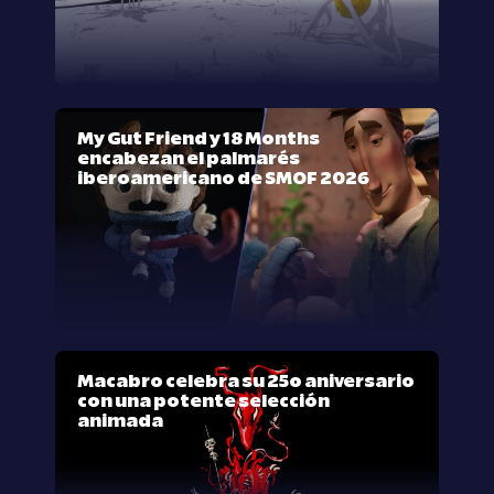
My Gut Friend y 18 Months
encabezan el palmarés
iberoamericano de SMOF 2026
Macabro celebra su 25º aniversario
con una potente selección
animada