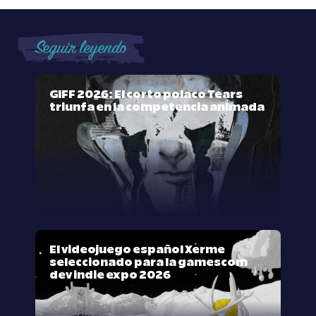
Seguir leyendo
GIFF 2026: El corto polaco Tears
triunfa en la competencia animada
El videojuego español Xerme
seleccionado para la gamescom
dev indie expo 2026