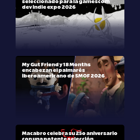
seleccionado para la gamescom
dev indie expo 2026
My Gut Friend y 18 Months
encabezan el palmarés
iberoamericano de SMOF 2026
Macabro celebra su 25º aniversario
con una potente selección