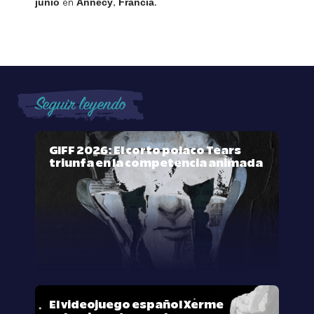
en
,
.
junio
Annecy
Francia
Seguir leyendo
GIFF 2026: El corto polaco Tears
triunfa en la competencia animada
El videojuego español Xerme