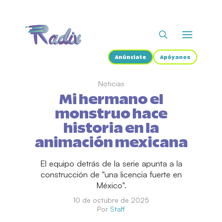
Anúnciate
Apóyanos
Noticias
Mi hermano el
monstruo hace
historia en la
animación mexicana
El equipo detrás de la serie apunta a la
construcción de "una licencia fuerte en
México".
10 de octubre de 2025
Por
Staff