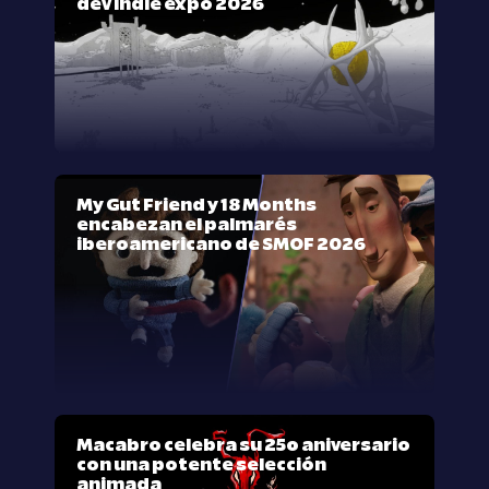
dev indie expo 2026
My Gut Friend y 18 Months
encabezan el palmarés
iberoamericano de SMOF 2026
Macabro celebra su 25º aniversario
con una potente selección
animada