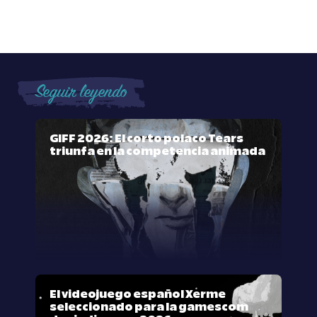
Seguir leyendo
GIFF 2026: El corto polaco Tears
triunfa en la competencia animada
El videojuego español Xerme
seleccionado para la gamescom