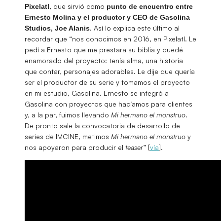
, que sirvió como
Pixelatl
punto de encuentro entre
Ernesto Molina y el productor y CEO de Gasolina
. Así lo explica este último al
Studios, Joe Alanis
recordar que “nos conocimos en 2016, en Pixelatl. Le
pedí a Ernesto que me prestara su biblia y quedé
enamorado del proyecto: tenía alma, una historia
que contar, personajes adorables. Le dije que quería
ser el productor de su serie y tomamos el proyecto
en mi estudio, Gasolina. Ernesto se integró a
Gasolina con proyectos que hacíamos para clientes
y, a la par, fuimos llevando
Mi hermano el monstruo
.
De pronto sale la convocatoria de desarrollo de
series de IMCINE, metimos
Mi hermano el monstruo
y
nos apoyaron para producir el
teaser
” [
vía
].