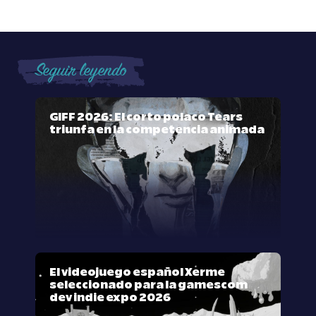
Seguir leyendo
GIFF 2026: El corto polaco Tears
triunfa en la competencia animada
El videojuego español Xerme
seleccionado para la gamescom
dev indie expo 2026