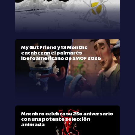
My Gut Friend y 18 Months
encabezan el palmarés
iberoamericano de SMOF 2026
Macabro celebra su 25º aniversario
con una potente selección
animada