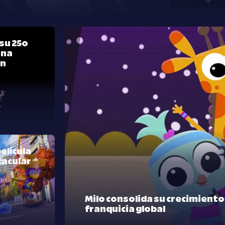
su 25º
una
ón
elícula
tacular
Milo consolida su crecimient
franquicia global