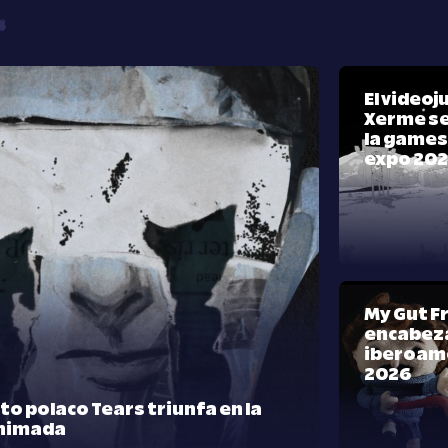
El video
Xerme se
la games
expo 20
My Gut F
encabeza
iberoam
2026
rto polaco Tears triunfa en la
nimada