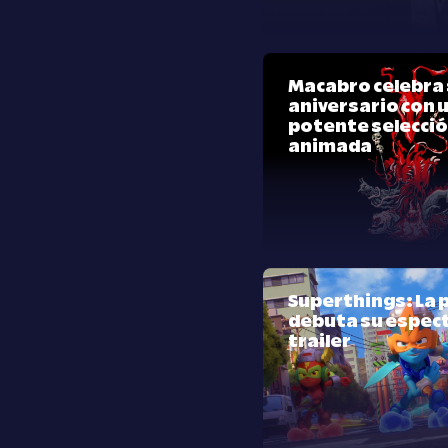
Macabro celebra 
aniversario con 
potente selecci
animada
Superthings: La p
debuta su espec
trailer