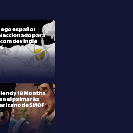
juego español
leccionado para
com dev indie
26
riend y 18 Months
n el palmarés
ericano de SMOF