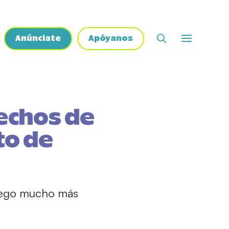
Anúnciate
Apóyanos
echos de
to de
juego mucho más