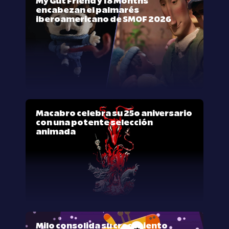
My Gut Friend y 18 Months
encabezan el palmarés
iberoamericano de SMOF 2026
Macabro celebra su 25º aniversario
con una potente selección
animada
Milo consolida su crecimiento