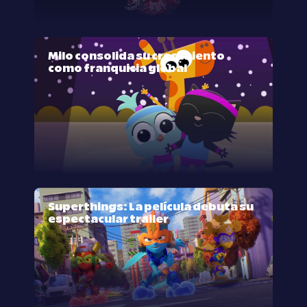
Milo consolida su crecimiento
como franquicia global
Superthings: La película debuta su
espectacular trailer