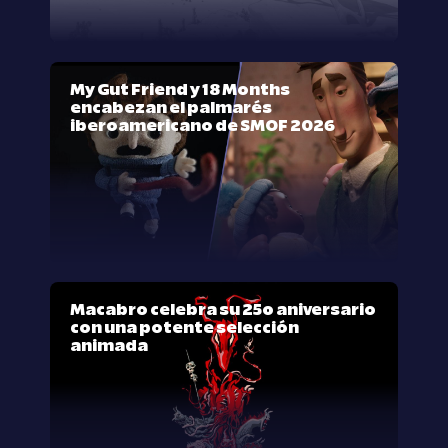
My Gut Friend y 18 Months
encabezan el palmarés
iberoamericano de SMOF 2026
Macabro celebra su 25º aniversario
con una potente selección
animada