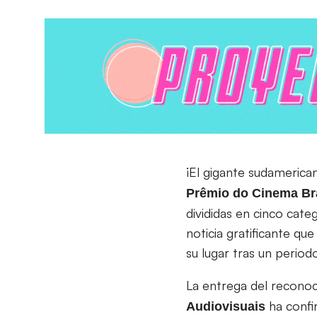
¡El gigante sudamerica
Prêmio do Cinema Bra
divididas en cinco cate
noticia gratificante q
su lugar tras un periodo
La entrega del recono
ha confi
Audiovisuais