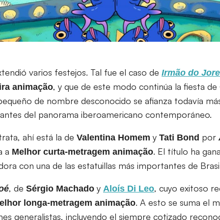
endió varios festejos. Tal fue el caso de
Irmão do Jore
, y que de este modo continúa la fiesta de
eira animação
 pequeño de nombre desconocido se afianza todavía má
tantes del panorama iberoamericano contemporáneo.
trata, ahí está la de
y
por
Valentina
Homem
Tati
Bond
a a
. El título ha ga
Melhor curta-metragem animação
ora con una de las estatuillas más importantes de Brasil
, de
y
, cuyo exitoso re
oé
Sérgio
Machado
Aloís Di Leo
. A esto se suma el 
elhor longa-metragem animação
nes generalistas, incluyendo el siempre cotizado recono