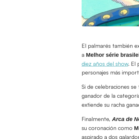
El palmarés también ext
a
Melhor série brasil
diez años del show
. El
personajes más impor
Si de celebraciones se 
ganador de la categorí
extiende su racha ganad
Finalmente,
Arca de N
su coronación como
M
aspirado a dos galardo