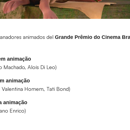
e ganadores animados del
Grande Prêmio do Cinema Bras
em animação
io Machado, Aloís Di Leo)
em animação
. Valentina Homem, Tati Bond)
ra animação
iano Enrico)