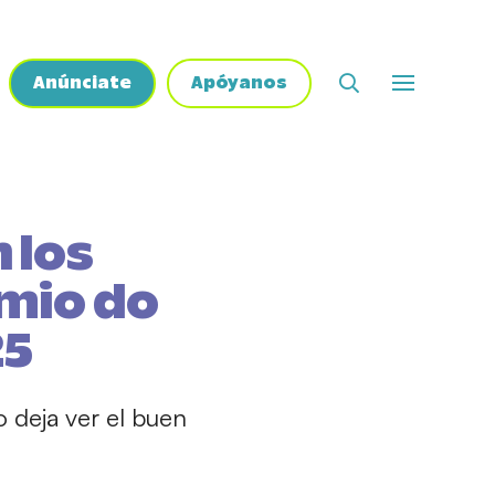
Anúnciate
Apóyanos
 los
mio do
25
o deja ver el buen