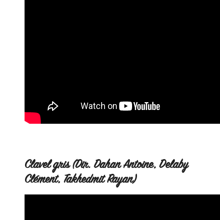
Clavel gris (Dir. Dahan Antoine, Delaby
Clément, Takhedmit Rayan)