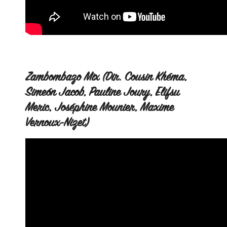
Zambombazo Mix (Dir. Cousin Khéma,
Simeón Jacob, Pauline Joury, Elifsu
Meric, Joséphine Mounier, Maxime
Vernoux-Nizet)