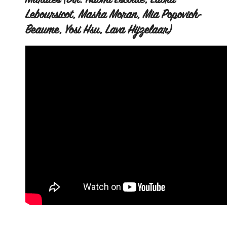
Murales (Dir. Naomi Escoute, Laora
Leboursicot, Masha Moran, Mia Popovich-
Beaume, Yosi Hsu, Lava Hijzelaar)