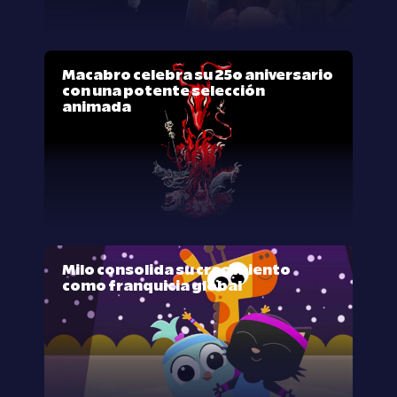
Macabro celebra su 25º aniversario
con una potente selección
animada
Milo consolida su crecimiento
como franquicia global