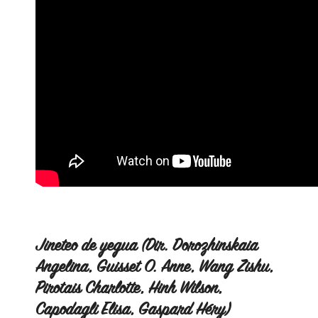
Jineteo de yegua (Dir. Dorozhinskaia
Angelina, Guisset O. Anne, Wang Zishu,
Pirotais Charlotte, Hinh Wilson,
Capodagli Elisa, Gaspard Héry)