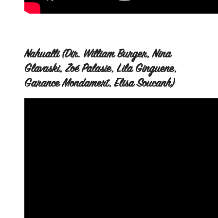
Nahualli (Dir. William Burger, Nina
Glavaski, Zoé Palasie, Lila Ginguene,
Garance Mondamert, Elisa Soucanh)