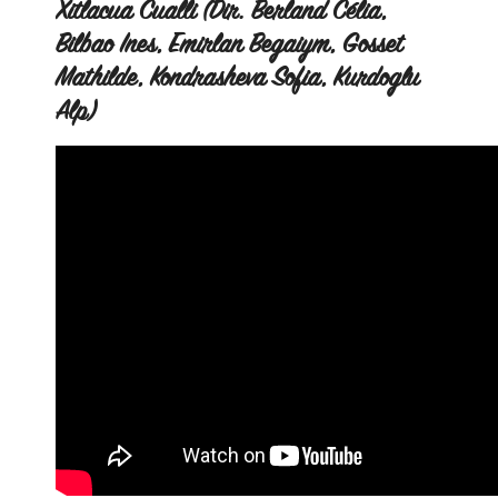
Xitlacua Cualli (Dir. Berland Célia,
Bilbao Ines, Emirlan Begaiym, Gosset
Mathilde, Kondrasheva Sofia, Kurdoglu
Alp)