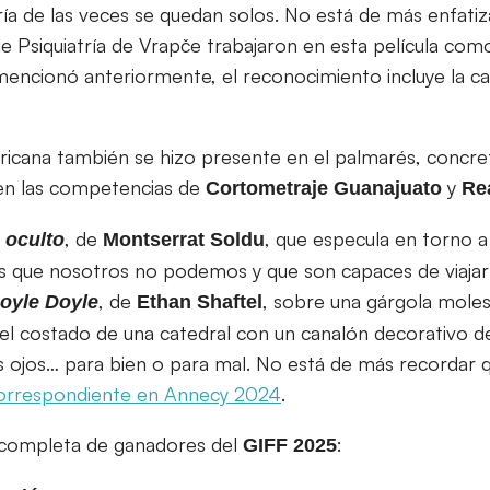
ría de las veces se quedan solos. No está de más enfatiz
de Psiquiatría de Vrapče trabajaron en esta película como
ncionó anteriormente, el reconocimiento incluye la cali
ricana también se hizo presente en el palmarés, concr
en las competencias de
y
Cortometraje
Guanajuato
Re
, de
, que especula en torno a
 oculto
Montserrat
Soldu
s que nosotros no podemos y que son capaces de viajar
, de
, sobre una gárgola moles
oyle
Doyle
Ethan Shaftel
l costado de una catedral con un canalón decorativo de
 ojos… para bien o para mal. No está de más recordar
 correspondiente en Annecy 2024
.
ta completa de ganadores del
:
GIFF 2025