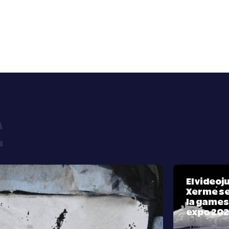
El video
Xerme se
la games
expo 20