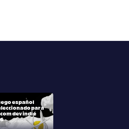
juego español
leccionado para
com dev indie
26