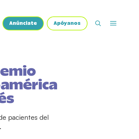
Anúnciate
Apóyanos
premio
oamérica
és
de pacientes del
.