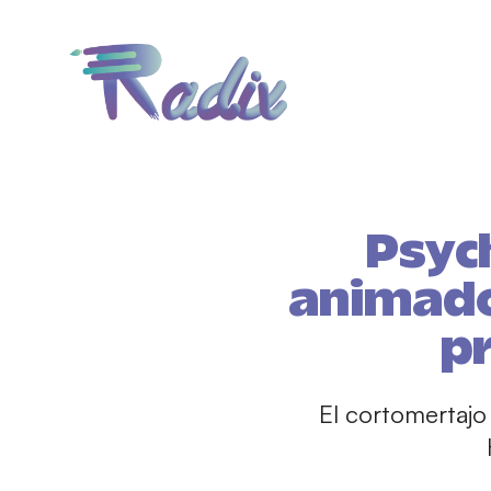
Psych
animado
p
El cortomertajo