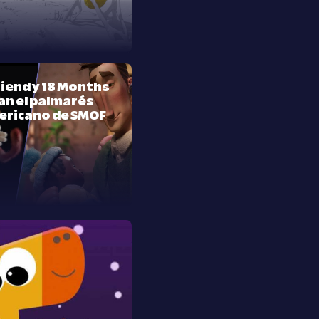
riend y 18 Months
n el palmarés
ericano de SMOF