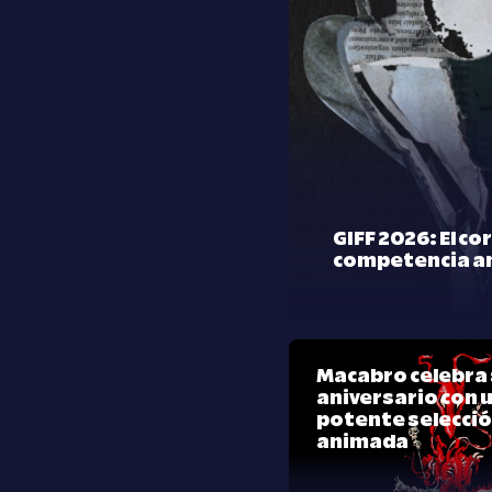
GIFF 2026: El co
competencia a
Macabro celebra 
aniversario con 
potente selecci
animada