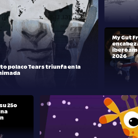
My Gut F
encabeza
iberoam
2026
rto polaco Tears triunfa en la
nimada
su 25º
una
ón