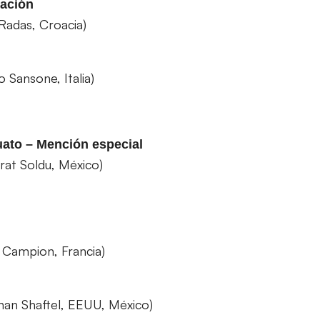
mación
 Radas, Croacia)
 Sansone, Italia)
uato – Mención especial
rat Soldu, México)
y Campion, Francia)
than Shaftel, EEUU, México)