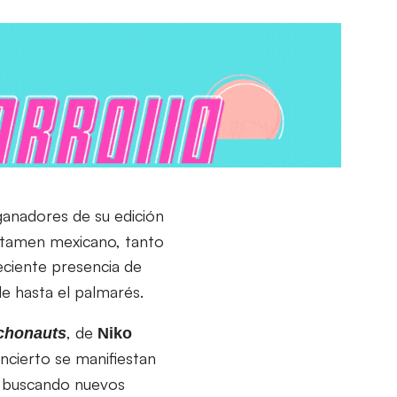
 ganadores de su edición
rtamen mexicano, tanto
eciente presencia de
de hasta el palmarés.
, de
chonauts
Niko
incierto se manifiestan
s buscando nuevos