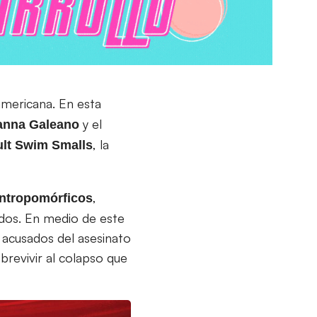
mericana. En esta
y el
anna
Galeano
, la
lt Swim Smalls
,
antropomórficos
idos. En medio de este
acusados del asesinato
brevivir al colapso que