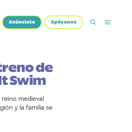
Anúnciate
Apóyanos
streno de
lt Swim
 reino medieval
ión y la familia se