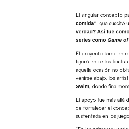
El singular concepto p
, que suscitó 
comida”
verdad? Así fue como
series como
Game of
El proyecto también r
figuró entre los finalist
aquella ocasión no obtu
venirse abajo, los arti
, donde finalment
Swim
El apoyo fue más allá 
de fortalecer el conce
sustentada en los jueg
“En las primeras versi