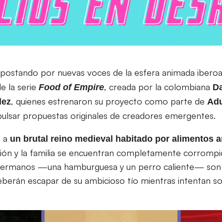
postando por nuevas voces de la esfera animada iberoa
de la serie
, creada por la colombiana
Food of Empire
D
, quienes estrenaron su proyecto como parte de
ez
Adu
impulsar propuestas originales de creadores emergentes.
a a
un brutal reino medieval habitado por alimentos 
igión y la familia se encuentran completamente corromp
hermanos —una hamburguesa y un perro caliente— son 
deberán escapar de su ambicioso tío mientras intentan so