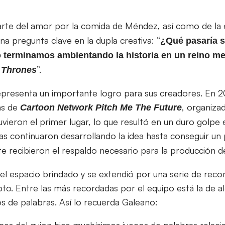
arte del amor por la comida de Méndez, así como de la
una pregunta clave en la dupla creativa: “
¿Qué pasaría s
 terminamos ambientando la historia en un reino med
”.
 Thrones
epresenta un importante logro para sus creadores. En 
as de
, organizad
Cartoon Network Pitch Me The Future
vieron el primer lugar, lo que resultó en un duro golpe
stas continuaron desarrollando la idea hasta conseguir un
e recibieron el respaldo necesario para la producción de
del espacio brindado y se extendió por una serie de rec
pto. Entre las más recordadas por el equipo está la de a
os de palabras. Así lo recuerda Galeano:
ones del guion hice muchísimos juegos de palabras relac