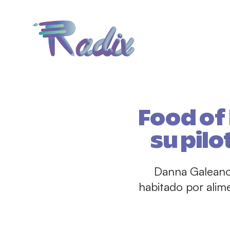
Food of 
su pil
Danna Galeano 
habitado por alime