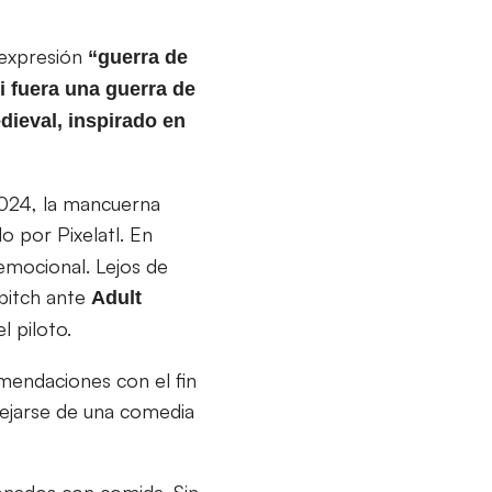
 expresión
“guerra de
i fuera una guerra de
ieval, inspirado en
2024, la mancuerna
o por Pixelatl. En
 emocional. Lejos de
 pitch ante
Adult
l piloto.
omendaciones con el fin
lejarse de una comedia
ionados con comida. Sin