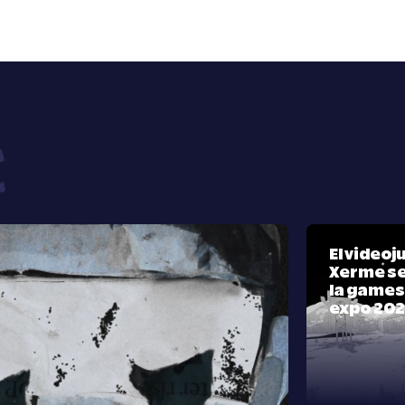
El video
Xerme se
la games
expo 20