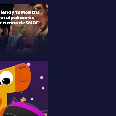
riend y 18 Months
n el palmarés
ericano de SMOF