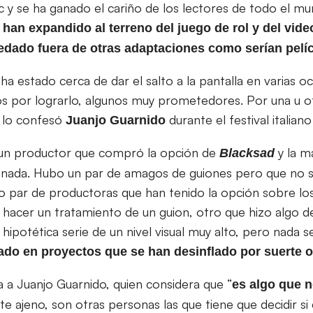
mic y se ha ganado el cariño de los lectores de todo el
 han expandido al terreno del juego de rol y del vid
dado fuera de otras adaptaciones como serían pelíc
ha estado cerca de dar el salto a la pantalla en varias 
zos por lograrlo, algunos muy prometedores. Por una u o
s lo confesó
durante el festival italian
Juanjo Guarnido
o un productor que compró la opción de
y la m
Blacksad
zo nada. Hubo un par de amagos de guiones pero que no s
 par de productoras que han tenido la opción sobre lo
hacer un tratamiento de un guion, otro que hizo algo d
hipotética serie de un nivel visual muy alto, pero nada 
do en proyectos que se han desinflado por suerte o
a a Juanjo Guarnido, quien considera que “
es algo que n
nte ajeno, son otras personas las que tiene que decidir s