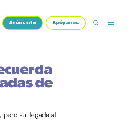
Anúnciate
Apóyanos
recuerda
tadas de
, pero su llegada al