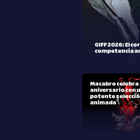
GIFF 2026: El co
competencia a
Macabro celebra 
aniversario con 
potente selecci
animada