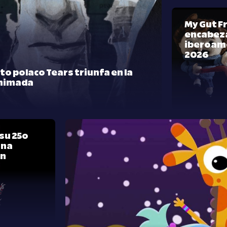
My Gut F
encabeza
iberoam
2026
rto polaco Tears triunfa en la
nimada
su 25º
una
ón