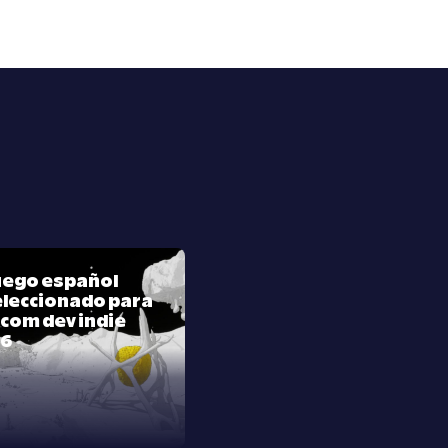
juego español
leccionado para
com dev indie
26