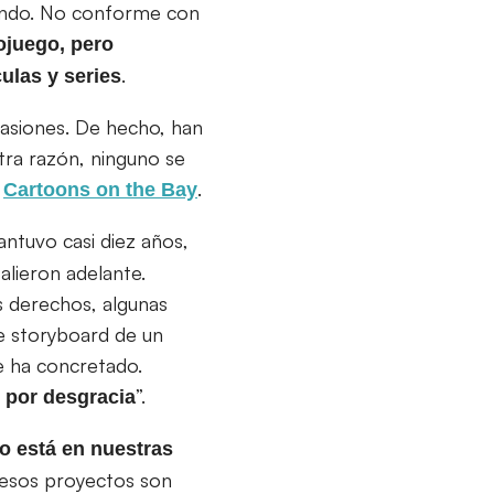
 mundo. No conforme con
eojuego, pero
.
ulas y series
ocasiones. De hecho, han
tra razón, ninguno se
o
.
Cartoons on the Bay
antuvo casi diez años,
alieron adelante.
s derechos, algunas
e storyboard de un
se ha concretado.
”.
 por desgracia
o está en nuestras
i esos proyectos son