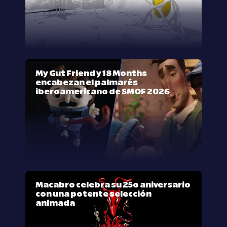
My Gut Friend y 18 Months
encabezan el palmarés
iberoamericano de SMOF 2026
Macabro celebra su 25º aniversario
con una potente selección
animada