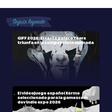
Seguir leyendo
GIFF 2026: El corto polaco Tears
triunfa en la competencia animada
El videojuego español Xerme
seleccionado para la gamescom
dev indie expo 2026