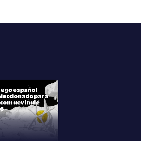
juego español
leccionado para
com dev indie
26