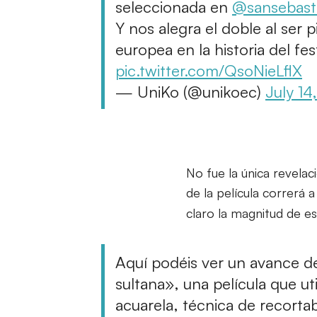
seleccionada en
@sansebast
Y nos alegra el doble al ser 
europea en la historia del fe
pic.twitter.com/QsoNieLflX
— UniKo (@unikoec)
July 14
No fue la única revelac
de la película correrá 
claro la magnitud de es
Aquí podéis ver un avance de
sultana», una película que u
acuarela, técnica de recortab