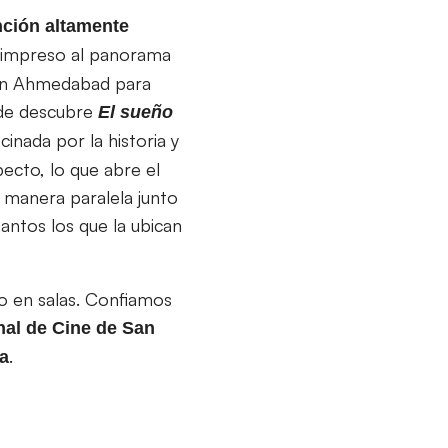
nción altamente
l impreso al panorama
 en Ahmedabad para
nde descubre
El sueño
inada por la historia y
pecto, lo que abre el
e manera paralela junto
tantos los que la ubican
o en salas. Confiamos
nal de Cine de San
.
a