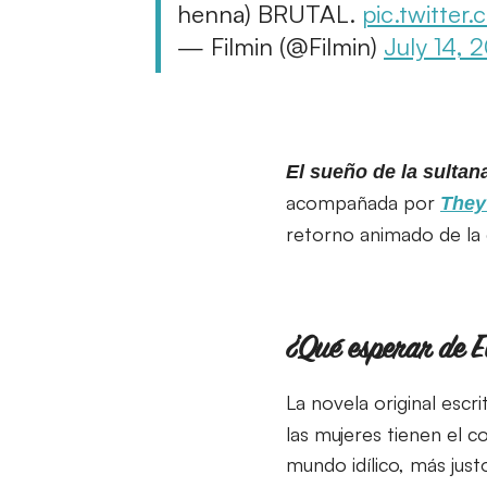
henna) BRUTAL.
pic.twitte
— Filmin (@Filmin)
July 14, 
El sueño de la sultan
acompañada por
They
retorno animado de la 
¿Qué esperar de E
La novela original escr
las mujeres tienen el 
mundo idílico, más just