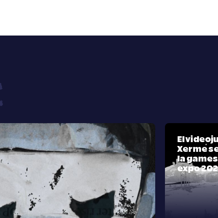
El video
Xerme se
la games
expo 20