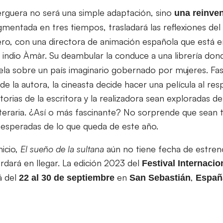
Herguera no será una simple adaptación, sino
una reinve
mentada en tres tiempos, trasladará las reflexiones de
o, con una directora de animación española que está
indio Àmàr. Su deambular la conduce a una librería do
ela sobre un país imaginario gobernado por mujeres. Fasc
de la autora, la cineasta decide hacer una película al res
torias de la escritora y la realizadora sean exploradas d
literaria. ¿Así o más fascinante? No sorprende que sean 
s esperadas de lo que queda de este año.
icio,
El sueño de la sultana
aún no tiene fecha de estren
rdará en llegar. La edición 2023 del
Festival Internacio
á del
en
,
22 al 30 de septiembre
San Sebastián
Españ