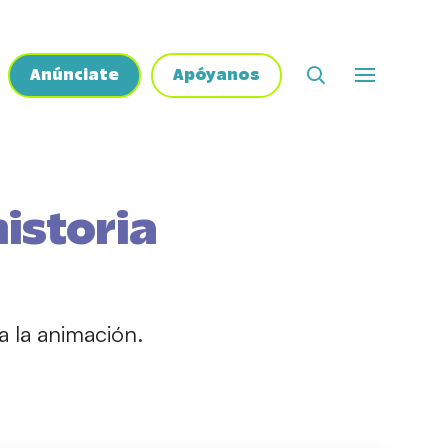
Anúnciate
Apóyanos
historia
ra la animación.