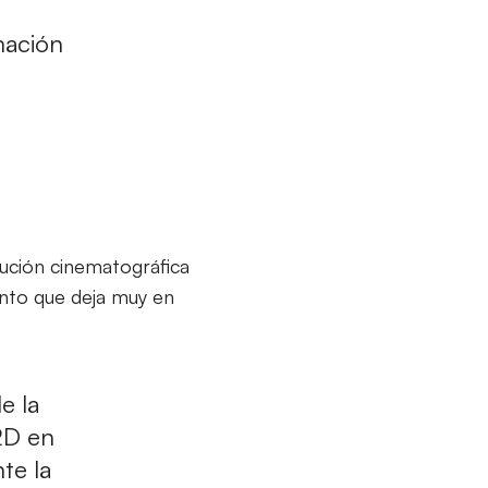
mación
bución cinematográfica
anto que deja muy en
e la
 2D en
te la