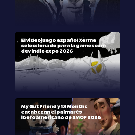
El videojuego español Xerme
seleccionado para la gamescom
dev indie expo 2026
My Gut Friend y 18 Months
encabezan el palmarés
iberoamericano de SMOF 2026