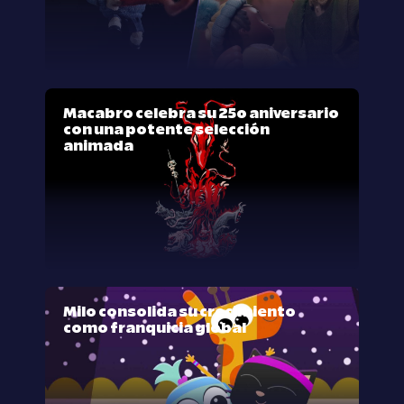
Macabro celebra su 25º aniversario
con una potente selección
animada
Milo consolida su crecimiento
como franquicia global