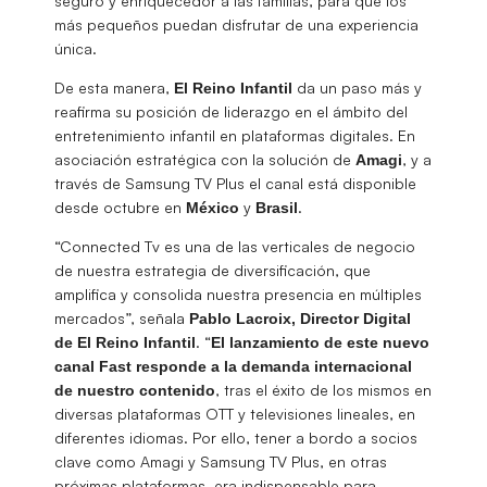
seguro y enriquecedor a las familias, para que los
más pequeños puedan disfrutar de una experiencia
única.
De esta manera,
da un paso más y
El Reino Infantil
reafirma su posición de liderazgo en el ámbito del
entretenimiento infantil en plataformas digitales. En
asociación estratégica con la solución de
, y a
Amagi
través de Samsung TV Plus el canal está disponible
desde octubre en
y
.
México
Brasil
“Connected Tv es una de las verticales de negocio
de nuestra estrategia de diversificación, que
amplifica y consolida nuestra presencia en múltiples
mercados”, señala
Pablo Lacroix, Director Digital
. “
de El Reino Infantil
El lanzamiento de este nuevo
canal Fast responde a la demanda internacional
, tras el éxito de los mismos en
de nuestro contenido
diversas plataformas OTT y televisiones lineales, en
diferentes idiomas. Por ello, tener a bordo a socios
clave como Amagi y Samsung TV Plus, en otras
próximas plataformas, era indispensable para