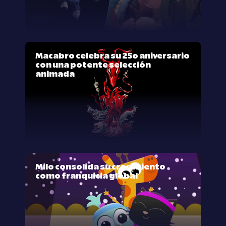
Macabro celebra su 25º aniversario
con una potente selección
animada
Milo consolida su crecimiento
como franquicia global