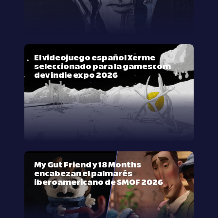
El videojuego español Xerme
seleccionado para la gamescom
dev indie expo 2026
My Gut Friend y 18 Months
encabezan el palmarés
iberoamericano de SMOF 2026