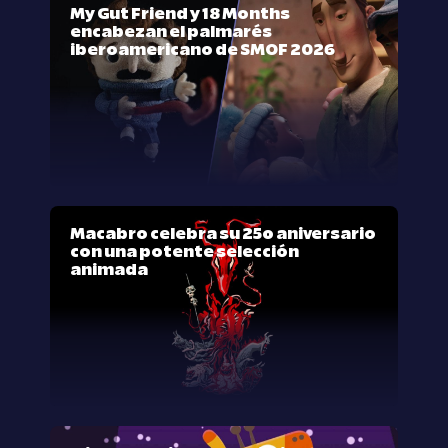
My Gut Friend y 18 Months
encabezan el palmarés
iberoamericano de SMOF 2026
Macabro celebra su 25º aniversario
con una potente selección
animada