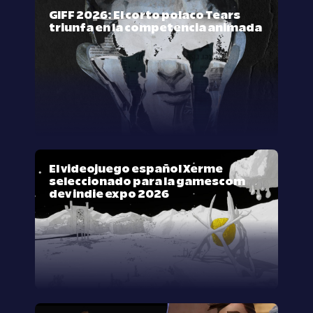
GIFF 2026: El corto polaco Tears
triunfa en la competencia animada
El videojuego español Xerme
seleccionado para la gamescom
dev indie expo 2026