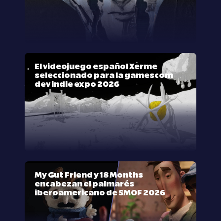
El videojuego español Xerme
seleccionado para la gamescom
dev indie expo 2026
My Gut Friend y 18 Months
encabezan el palmarés
iberoamericano de SMOF 2026