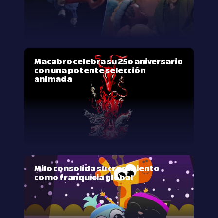
Macabro celebra su 25º aniversario
con una potente selección
animada
Milo consolida su crecimiento
como franquicia global