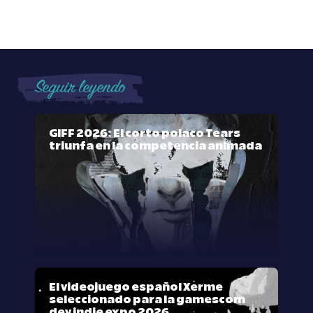
Seguir leyendo
GIFF 2026: El corto polaco Tears
triunfa en la competencia animada
El videojuego español Xerme
seleccionado para la gamescom
dev indie expo 2026