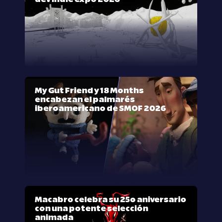
My Gut Friend y 18 Months
encabezan el palmarés
iberoamericano de SMOF 2026
Macabro celebra su 25º aniversario
con una potente selección
animada