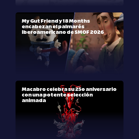
My Gut Friend y 18 Months
encabezan el palmarés
iberoamericano de SMOF 2026
Macabro celebra su 25º aniversario
con una potente selección
animada