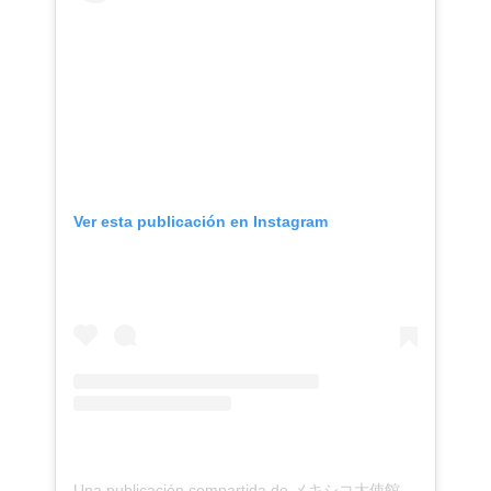
Ver esta publicación en Instagram
Una publicación compartida de メキシコ大使館 | Embajada de México en Japón (@embamexjp)