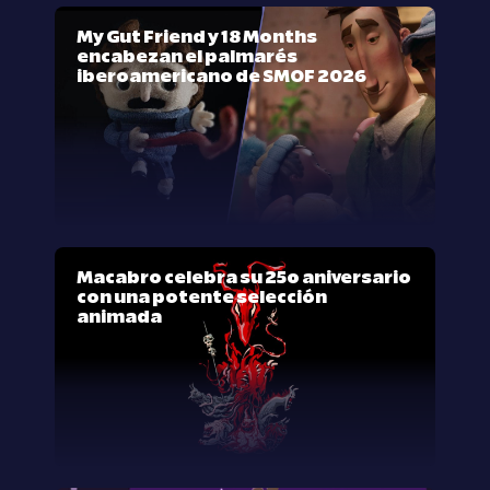
My Gut Friend y 18 Months
encabezan el palmarés
iberoamericano de SMOF 2026
Macabro celebra su 25º aniversario
con una potente selección
animada