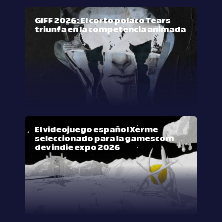
GIFF 2026: El corto polaco Tears
triunfa en la competencia animada
El videojuego español Xerme
seleccionado para la gamescom
dev indie expo 2026