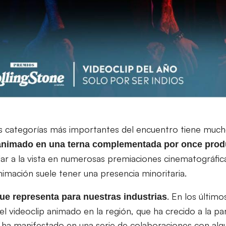
las categorías más importantes del encuentro tiene muc
 animado en una terna complementada por once prod
ilar a la vista en numerosas premiaciones cinematográfic
nimación suele tener una presencia minoritaria.
. En los últim
que representa para nuestras industrias
 videoclip animado en la región, que ha crecido a la pa
e ha manifestado en una serie de colaboraciones con alg