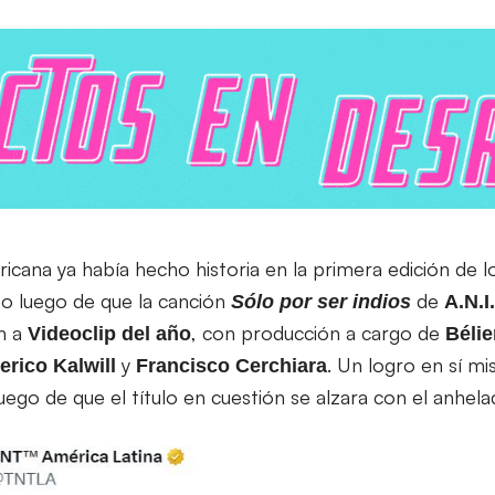
icana ya había hecho historia en la primera edición de 
to luego de que la canción
de
Sólo por ser indios
A.N.I
n a
, con producción a cargo de
Videoclip del año
Bélie
y
. Un logro en sí m
erico
Kalwill
Francisco
Cerchiara
ego de que el título en cuestión se alzara con el anhel