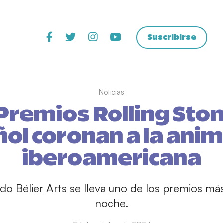
Suscribirse
Noticias
Premios Rolling Sto
ol coronan a la ani
iberoamericana
do Bélier Arts se lleva uno de los premios m
noche.