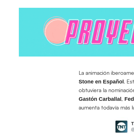
La animación iberoamer
. Es
Stone en Español
obtuviera la nominació
,
Gastón
Carballal
Fed
aumenta todavía más lu