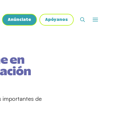
Anúnciate
Apóyanos
ne en
mación
ás importantes de