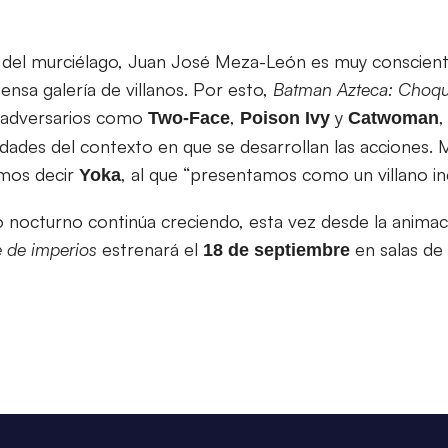
del murciélago, Juan José Meza-León es muy conscient
nsa galería de villanos. Por esto,
Batman Azteca: Choqu
e adversarios como
,
y
,
Two-Face
Poison
Ivy
Catwoman
dades del contexto en que se desarrollan las acciones. 
amos decir
, al que “presentamos como un villano inc
Yoka
o nocturno continúa creciendo, esta vez desde la anima
 de imperios
estrenará el
en salas de 
18 de septiembre