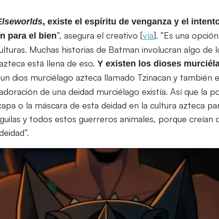
Elseworlds
, existe el espíritu de venganza y el intent
”, asegura el creativo [
vía
]. “Es una opció
n para el bien
ulturas. Muchas historias de Batman involucran algo de l
 azteca está llena de eso.
Y existen los dioses murciéla
r un dios murciélago azteca llamado Tzinacan y también e
oración de una deidad murciélago existía. Así que la po
capa o la máscara de esta deidad en la cultura azteca pa
águilas y todos estos guerreros animales, porque creían 
deidad”.