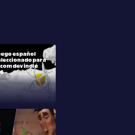
juego español
leccionado para
com dev indie
26