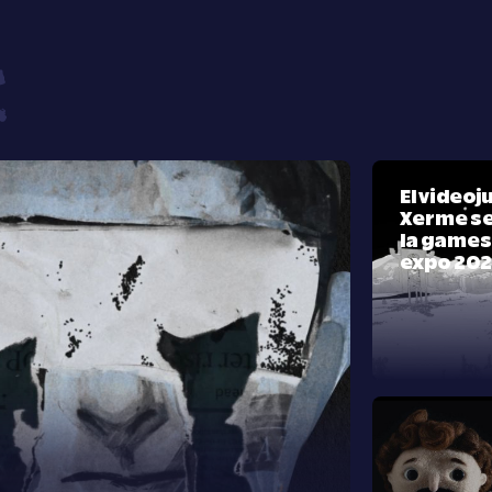
El video
Xerme se
la games
expo 20