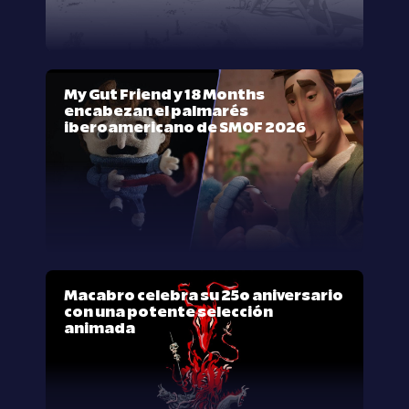
My Gut Friend y 18 Months
encabezan el palmarés
iberoamericano de SMOF 2026
Macabro celebra su 25º aniversario
con una potente selección
animada