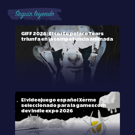
Seguir leyendo
GIFF 2026: El corto polaco Tears
triunfa en la competencia animada
El videojuego español Xerme
seleccionado para la gamescom
dev indie expo 2026