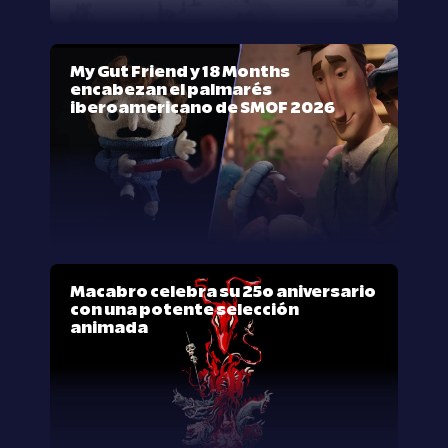
My Gut Friend y 18 Months
encabezan el palmarés
iberoamericano de SMOF 2026
Macabro celebra su 25º aniversario
con una potente selección
animada