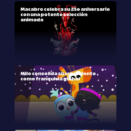
Macabro celebra su 25º aniversario
con una potente selección
animada
Milo consolida su crecimiento
como franquicia global