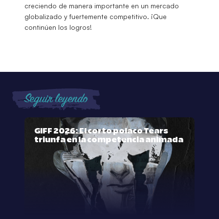
creciendo de manera importante en un mercado
globalizado y fuertemente competitivo. ¡Que
continúen los logros!
Seguir leyendo
GIFF 2026: El corto polaco Tears
triunfa en la competencia animada