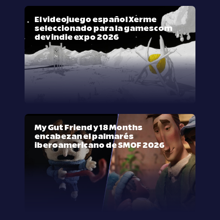
El videojuego español Xerme
seleccionado para la gamescom
dev indie expo 2026
My Gut Friend y 18 Months
encabezan el palmarés
iberoamericano de SMOF 2026