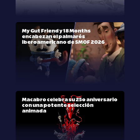
My Gut Friend y 18 Months
encabezan el palmarés
iberoamericano de SMOF 2026
Macabro celebra su 25º aniversario
con una potente selección
animada