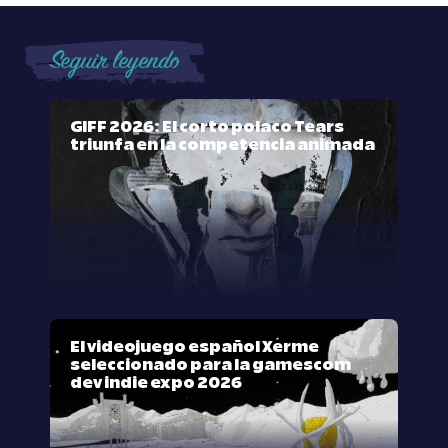
Seguir leyendo
GIFF 2026: El corto polaco Tears
triunfa en la competencia animada
El videojuego español Xerme
seleccionado para la gamescom
dev indie expo 2026