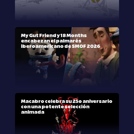
My Gut Friend y 18 Months
encabezan el palmarés
iberoamericano de SMOF 2026
Macabro celebra su 25º aniversario
con una potente selección
animada