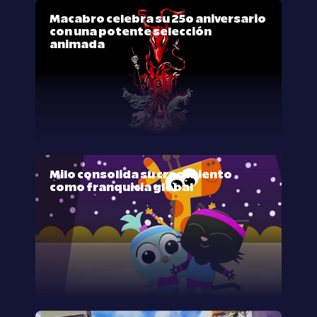
Macabro celebra su 25º aniversario
con una potente selección
animada
Milo consolida su crecimiento
como franquicia global