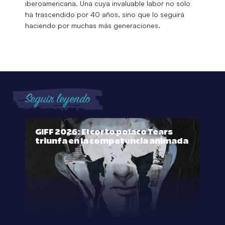
iberoamericana. Una cuya invaluable labor no sólo
ha trascendido por 40 años, sino que lo seguirá
haciendo por muchas más generaciones.
Seguir leyendo
GIFF 2026: El corto polaco Tears
triunfa en la competencia animada