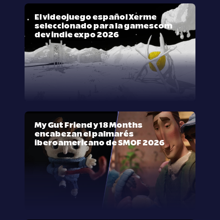
El videojuego español Xerme
seleccionado para la gamescom
dev indie expo 2026
My Gut Friend y 18 Months
encabezan el palmarés
iberoamericano de SMOF 2026