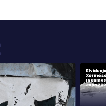
El video
Xerme se
la games
expo 20