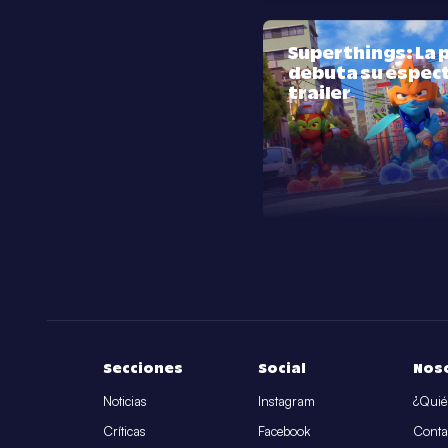
Superthings: La p
debuta su espec
trailer
Secciones
Social
Nos
Noticias
Instagram
¿Quié
Críticas
Facebook
Conta