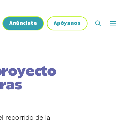
Anúnciate
Apóyanos
 proyecto
bras
 recorrido de la