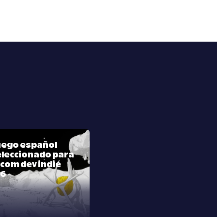
juego español
leccionado para
com dev indie
26