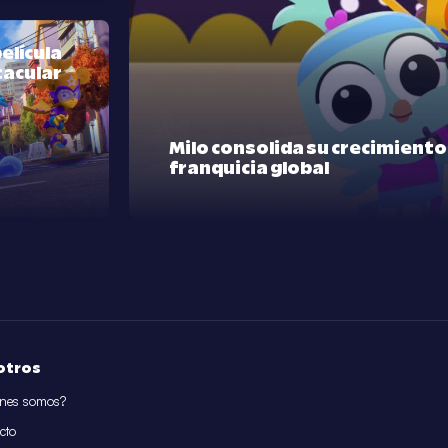
elícula
tacular
Milo consolida su crecimient
franquicia global
otros
nes somos?
cto