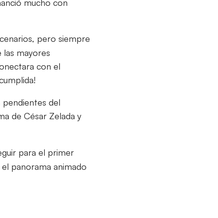
nanció mucho con
cenarios, pero siempre
e las mayores
conectara con el
cumplida!
n pendientes del
ima de César Zelada y
guir para el primer
re el panorama animado