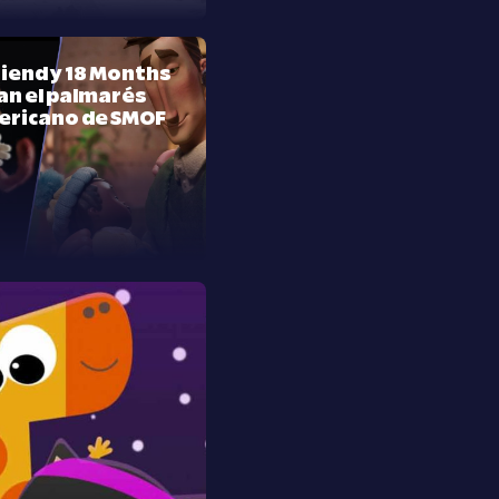
riend y 18 Months
n el palmarés
ericano de SMOF