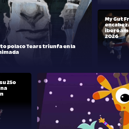
My Gut F
encabeza
iberoam
2026
rto polaco Tears triunfa en la
nimada
su 25º
una
ón