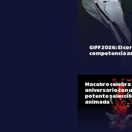
GIFF 2026: El co
competencia a
Macabro celebra 
aniversario con 
potente selecci
animada