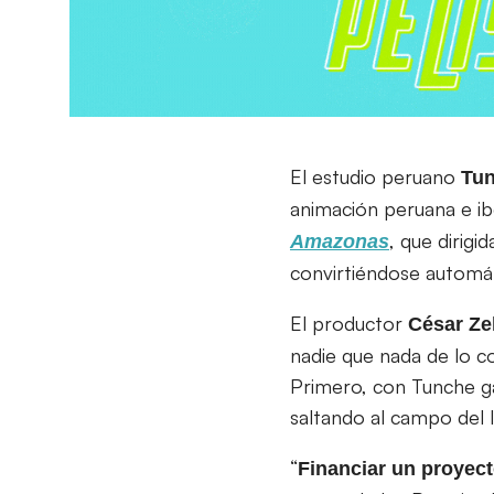
El estudio peruano
Tun
animación peruana e i
, que dirigi
Amazonas
convirtiéndose automát
El productor
César Ze
nadie que nada de lo co
Primero, con Tunche ga
saltando al campo del 
“
Financiar un proyec