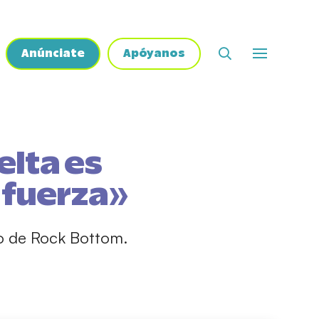
Anúnciate
Apóyanos
elta es
e fuerza»
to de Rock Bottom.