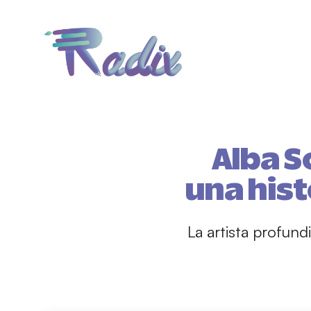
Alba S
una hist
La artista profun