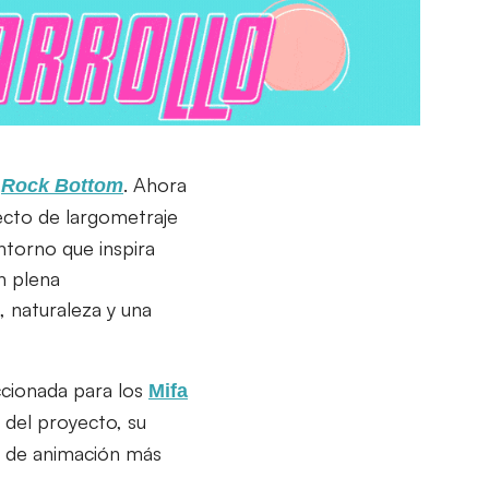
e
. Ahora
Rock Bottom
yecto de largometraje
ntorno que inspira
en plena
, naturaleza y una
ccionada para los
Mifa
 del proyecto, su
al de animación más