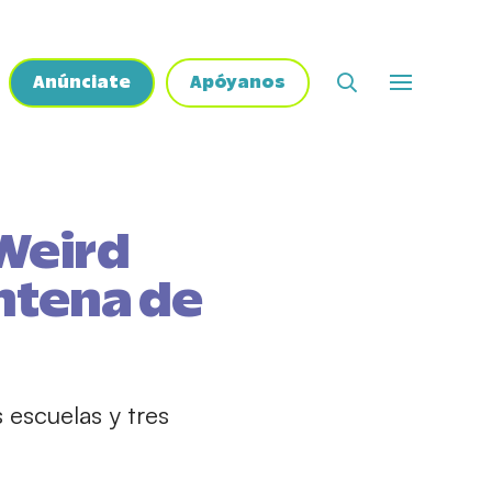
Anúnciate
Apóyanos
Weird
intena de
 escuelas y tres