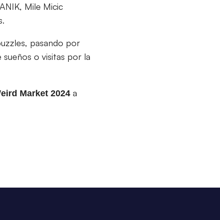
NIK, Mile Micic
s.
puzzles, pasando por
 sueños o visitas por la
a
eird Market 2024