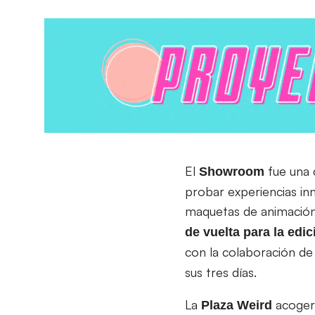
El
fue una 
Showroom
probar experiencias in
maquetas de animación
de vuelta para la edi
con la colaboración d
sus tres días.
La
acogerá
Plaza Weird