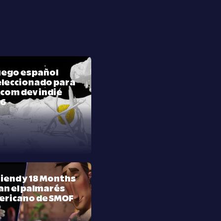
juego español
leccionado para
com dev indie
26
riend y 18 Months
n el palmarés
ericano de SMOF