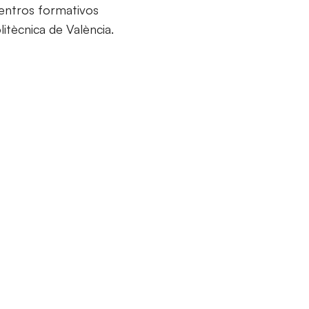
centros formativos
itècnica de València.