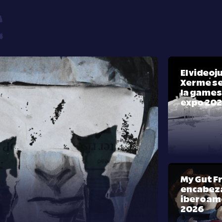
El video
Xerme se
la games
expo 20
My Gut F
encabeza
iberoam
2026