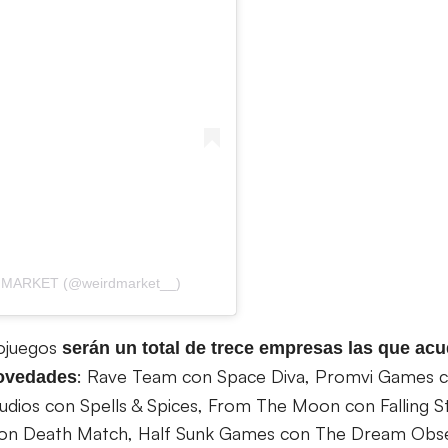
D MARKET (@weirdmarket__)
eojuegos
serán un total de trece empresas las que acud
: Rave Team con Space Diva, Promvi Games c
novedades
ios con Spells & Spices, From The Moon con Falling St
con Death Match, Half Sunk Games con The Dream Obse