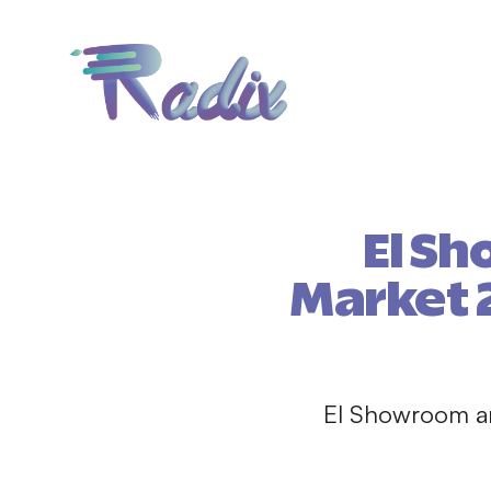
El S
Market 2
El Showroom amp