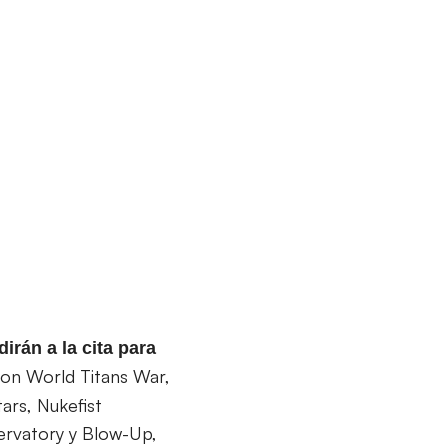
irán a la cita para
on World Titans War,
ars, Nukefist
rvatory y Blow-Up,