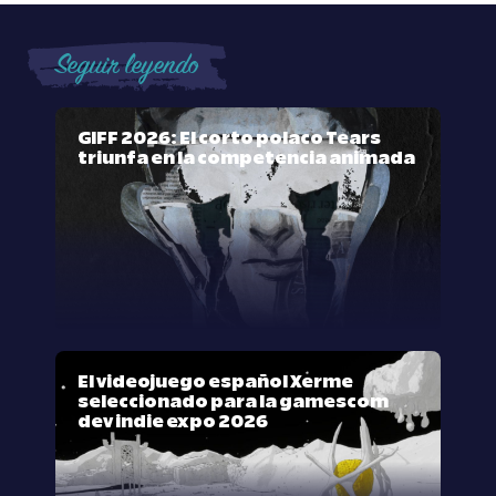
Seguir leyendo
GIFF 2026: El corto polaco Tears
triunfa en la competencia animada
El videojuego español Xerme
seleccionado para la gamescom
dev indie expo 2026