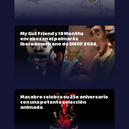
My Gut Friend y 18 Months
encabezan el palmarés
iberoamericano de SMOF 2026
Macabro celebra su 25º aniversario
con una potente selección
animada