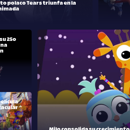
rto polaco Tears triunfa en la
nimada
su 25º
una
ón
elícula
tacular
Milo consolida su crecimient