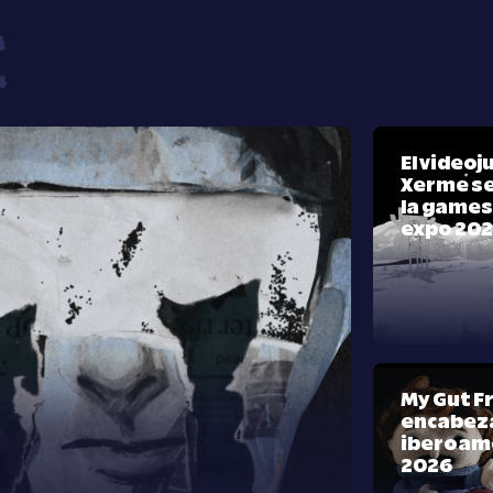
El video
Xerme se
la games
expo 20
My Gut F
encabeza
iberoam
2026