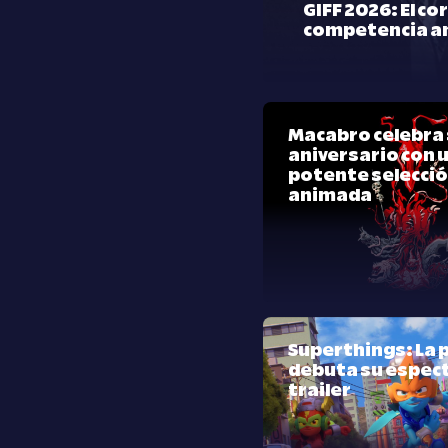
GIFF 2026: El co
competencia a
Macabro celebra 
aniversario con 
potente selecci
animada
Superthings: La p
debuta su espec
trailer