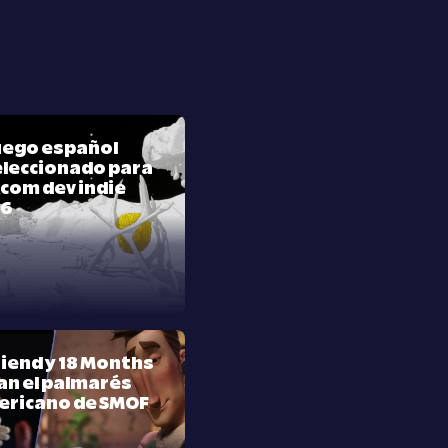
juego español
leccionado para
com dev indie
26
riend y 18 Months
n el palmarés
ericano de SMOF