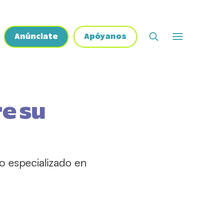
Anúnciate
Apóyanos
re su
o especializado en