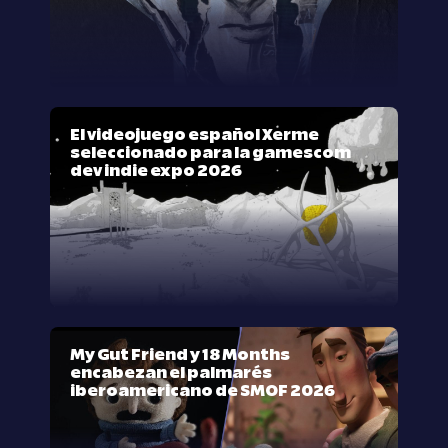
El videojuego español Xerme
seleccionado para la gamescom
dev indie expo 2026
My Gut Friend y 18 Months
encabezan el palmarés
iberoamericano de SMOF 2026