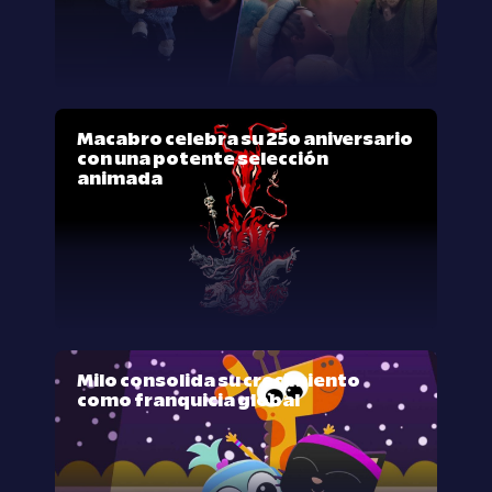
Macabro celebra su 25º aniversario
con una potente selección
animada
Milo consolida su crecimiento
como franquicia global