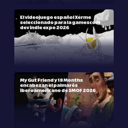
El videojuego español Xerme
seleccionado para la gamescom
dev indie expo 2026
My Gut Friend y 18 Months
encabezan el palmarés
iberoamericano de SMOF 2026