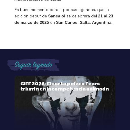
Es buen momento para ir por sus agendas, que la
edición debut de
se celebrará del
Sancaloi
21 al 23
en
,
,
.
de marzo de 2025
San
Carlos
Salta
Argentina
Seguir leyendo
GIFF 2026: El corto polaco Tears
triunfa en la competencia animada