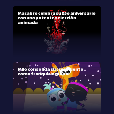
Macabro celebra su 25º aniversario
con una potente selección
animada
Milo consolida su crecimiento
como franquicia global